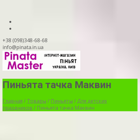
+38 (098)348-68-68
info@pinata.in.ua
Пиньята тачка Маквин
Главная
/
Товары
/
Пиньяты
/
Для детских
праздников
/ Пиньята тачка Маквин