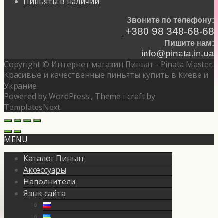
Пиньяты в наличии
Звоните по телефону:
+380 98 348-68-68
Пишите нам:
info@pinata.in.ua
Copyright © Интернет магазин Пиньят - Pinata Master.
Красивые и качественные пиньяты купить в Киеве и
Украние.
Powered by WordPress
, Theme
i-craft
by
TemplatesNext.
MENU
Каталог Пиньят
Аксессуары
Наполнители
Язык сайта