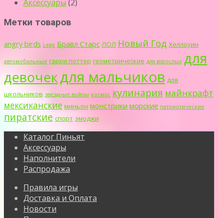
Аксессуары
(2)
Метки товаров
Новый Год
angry birds
Бравл Старс
ЛОЛ
Хеллоуин
Lego
для
гарри поттер
геометрические
автомобильные
для взрослых
для мальчиков
девочек
для
кулинария
майнкрафт
школьников
звёздные войны
космос
мексиканские
монстрики
морские
миньон
патриотические
пиратские
спорт
эмоджи
Каталог Пиньят
Аксессуары
Наполнители
Распродажа
Правила игры
Доставка и Оплата
Новости