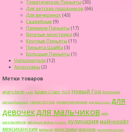
Тематические Пиньяты
(30)
Для детских праздников
(66)
Для вечеринок
(43)
Свадебные
(9)
Премиум Пиньяты
(17)
Веселые монстрики
(6)
Круглые Пиньяты
(11)
Пиньята Шайба
(3)
Большые Пиньяты
(1)
Наполнители
(12)
Аксессуары
(2)
Метки товаров
Новый Год
angry birds
Бравл Старс
ЛОЛ
Хеллоуин
Lego
для
гарри поттер
геометрические
автомобильные
для взрослых
для мальчиков
девочек
для
кулинария
майнкрафт
школьников
звёздные войны
космос
мексиканские
монстрики
морские
миньон
патриотические