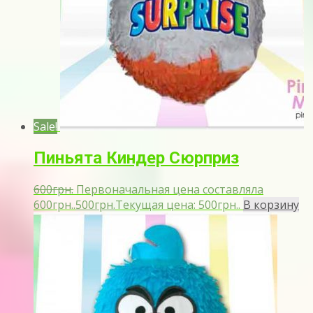
Sale!
Пиньята Киндер Сюрприз
600
грн.
Первоначальная цена составляла
600грн..
500
грн.
Текущая цена: 500грн..
В корзину