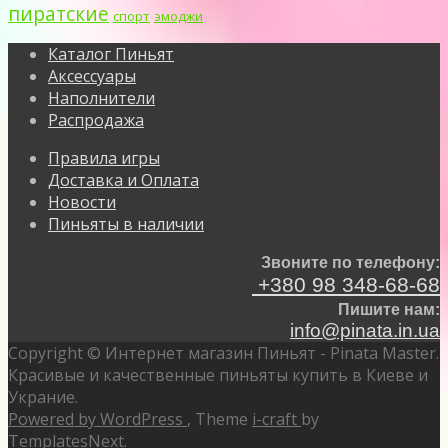
пиратские
спорт
эмоджи
Каталог Пиньят
Аксессуары
Наполнители
Распродажа
Правила игры
Доставка и Оплата
Новости
Пиньяты в наличии
Звоните по телефону:
+380 98 348-68-68
Пишите нам:
info@pinata.in.ua
Copyright © Интернет магазин Пиньят - Pinata Master.
Красивые и качественные пиньяты купить в Киеве и
Украние.
Powered by WordPress
, Theme
i-craft
by
TemplatesNext.